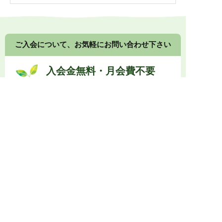
ご入会について、お気軽にお問い合わせ下さい
入会金無料・月会費不要
健康食品や漢方食品の組み合わせ提案について、接
客の方法、店頭展示のコツなど、
メーカーや卸業者
に留まらないノウハウもご提供します。
0774-73-1333
受付時間 10:00～17:00
メールでお問い合わせ