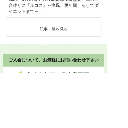
台作りに『ルコス』～痛風、更年期、そしてダ
イエットまで～」
記事一覧を見る
ご入会について、お気軽にお問い合わせ下さい
入会金無料・月会費不要
健康食品や漢方食品の組み合わせ提案について、接
客の方法、店頭展示のコツなど、
メーカーや卸業者
に留まらないノウハウもご提供します。
0774-73-1333
受付時間 10:00～17:00