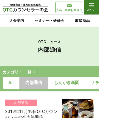
入会・各種お問合せ
入会案内
セミナー・研修会
取扱商品
OTCニュース
内部通信
カテゴリー 一覧
All
内部通信
しんがき新聞
ナチュール通
内部通信
2019年11月19日OTCカウン
セラーの会内部通信