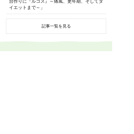
台作りに『ルコス』～痛風、更年期、そしてダ
イエットまで～」
記事一覧を見る
ご入会について、お気軽にお問い合わせ下さい
入会金無料・月会費不要
健康食品や漢方食品の組み合わせ提案について、接
客の方法、店頭展示のコツなど、
メーカーや卸業者
に留まらないノウハウもご提供します。
0774-73-1333
受付時間 10:00～17:00