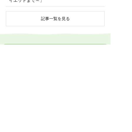
イエットまで～」
記事一覧を見る
ご入会について、お気軽にお問い合わせ下さい
入会金無料・月会費不要
健康食品や漢方食品の組み合わせ提案について、接
客の方法、店頭展示のコツなど、
メーカーや卸業者
に留まらないノウハウもご提供します。
0774-73-1333
受付時間 10:00～17:00
メールでお問い合わせ