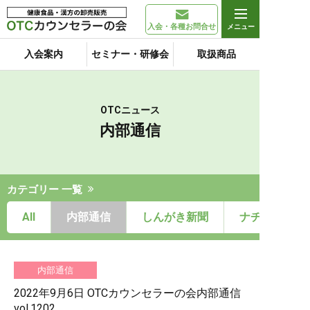
入会・各種お問合せ
入会案内
セミナー・研修会
取扱商品
OTCニュース
内部通信
カテゴリー 一覧
All
内部通信
しんがき新聞
ナチュール通
内部通信
2022年9月6日 OTCカウンセラーの会内部通信
vol.1202