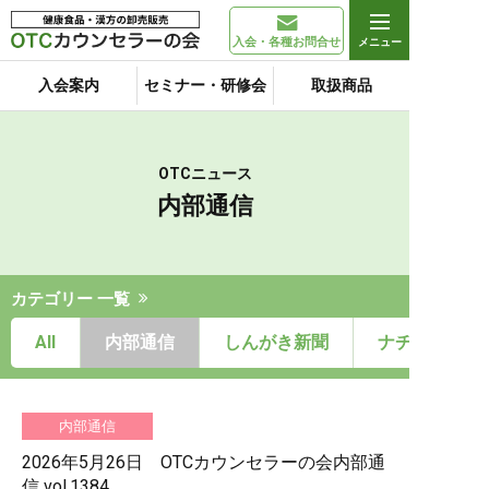
入会・各種お問合せ
入会案内
セミナー・研修会
取扱商品
OTCニュース
内部通信
カテゴリー 一覧
All
内部通信
しんがき新聞
ナチュール通
内部通信
2026年5月26日 OTCカウンセラーの会内部通
信 vol.1384