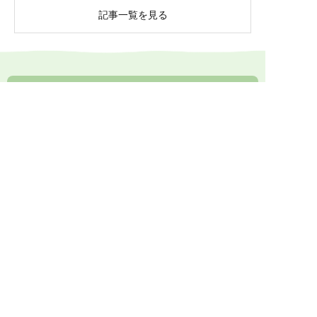
記事一覧を見る
ご入会について、お気軽にお問い合わせ下さい
入会金無料・月会費不要
健康食品や漢方食品の組み合わせ提案について、接
客の方法、店頭展示のコツなど、
メーカーや卸業者
に留まらないノウハウもご提供します。
0774-73-1333
受付時間 10:00～17:00
メールでお問い合わせ