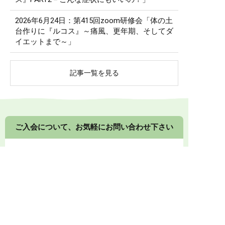
2026年6月24日：第415回zoom研修会「体の土
台作りに『ルコス』～痛風、更年期、そしてダ
イエットまで～」
記事一覧を見る
ご入会について、お気軽にお問い合わせ下さい
入会金無料・月会費不要
健康食品や漢方食品の組み合わせ提案について、接
客の方法、店頭展示のコツなど、
メーカーや卸業者
に留まらないノウハウもご提供します。
0774-73-1333