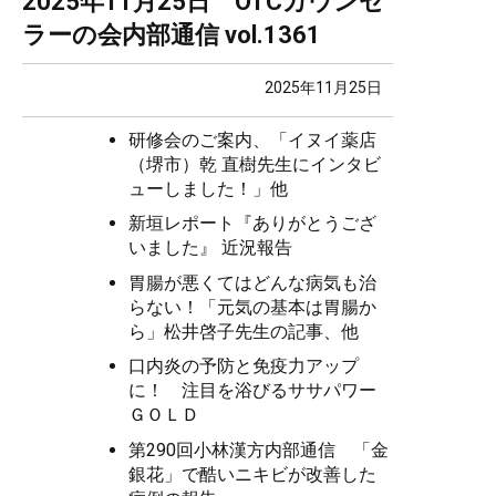
2025年11月25日 OTCカウンセ
ラーの会内部通信 vol.1361
2025年11月25日
研修会のご案内、「イヌイ薬店
（堺市）乾 直樹先生にインタビ
ューしました！」他
新垣レポート『ありがとうござ
いました』 近況報告
胃腸が悪くてはどんな病気も治
らない！「元気の基本は胃腸か
ら」松井啓子先生の記事、他
口内炎の予防と免疫力アップ
に！ 注目を浴びるササパワー
ＧＯＬＤ
第290回小林漢方内部通信 「金
銀花」で酷いニキビが改善した