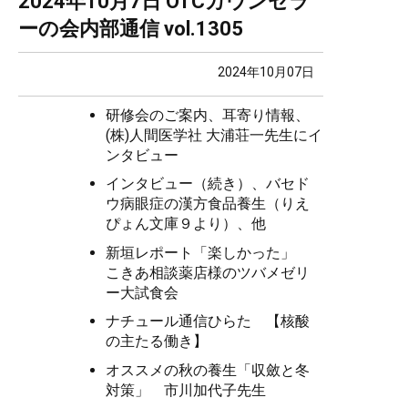
2024年10月7日 OTCカウンセラ
ーの会内部通信 vol.1305
2024年10月07日
研修会のご案内、耳寄り情報、
(株)人間医学社 大浦荘一先生にイ
ンタビュー
インタビュー（続き）、バセド
ウ病眼症の漢方食品養生（りえ
ぴょん文庫９より）、他
新垣レポート「楽しかった」
こきあ相談薬店様のツバメゼリ
ー大試食会
ナチュール通信ひらた 【核酸
の主たる働き】
オススメの秋の養生「収斂と冬
対策」 市川加代子先生