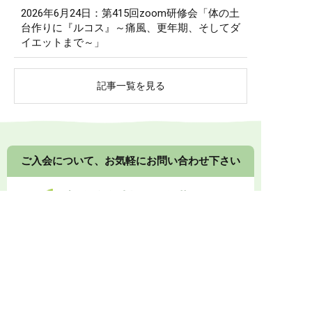
2026年6月24日：第415回zoom研修会「体の土
台作りに『ルコス』～痛風、更年期、そしてダ
イエットまで～」
記事一覧を見る
ご入会について、お気軽にお問い合わせ下さい
入会金無料・月会費不要
健康食品や漢方食品の組み合わせ提案について、接
客の方法、店頭展示のコツなど、
メーカーや卸業者
に留まらないノウハウもご提供します。
0774-73-1333