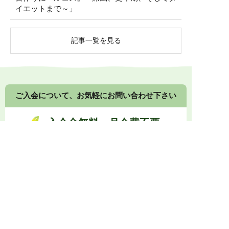
イエットまで～」
記事一覧を見る
ご入会について、お気軽にお問い合わせ下さい
入会金無料・月会費不要
健康食品や漢方食品の組み合わせ提案について、接
客の方法、店頭展示のコツなど、
メーカーや卸業者
に留まらないノウハウもご提供します。
0774-73-1333
受付時間 10:00～17:00