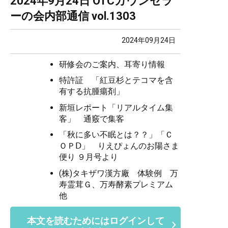
2024年9月24日 OTCカウンセラ
ーの会内部通信 vol.1303
2024年09月24日
研修会のご案内、耳寄り情報
特許証 「紅豆杉とテコマを含
有する抗腫瘍剤」
新垣レポート「リアルタイム集
客」 通竅で集客
「秋に多い不眠とは？？」「Ｃ
ＯＰⅮ」 りえぴょんのお陽さま
便り ９月号より
(株)タキザワ漢方廠 体験例 万
寿霊茸Ｇ、万寿酵素プレミアム
他
本文を読むためにはログインして