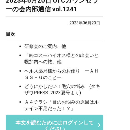
2023年6月20日 OTCカウンセラ
ーの会内部通信 vol.1241
2023年06月20日
目次
研修会のご案内、他
「㈱コスモバイオス様との出会いと
幌加内への旅」他
ヘルス薬局様からのお便り ーＡＨ
ＳＳ－Ｇのことー
どうにかしたい！毛穴の悩み (タキ
ザワPRESS 2023夏号より)
Ａ４チラシ「目のお悩みの原因はル
テイン不足だった！？」
本文を読むためにはログインして
ください