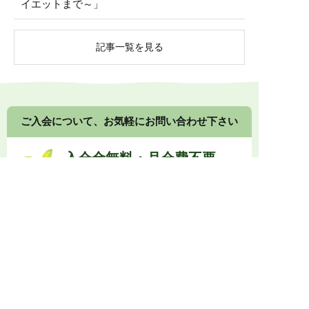
イエットまで～」
記事一覧を見る
ご入会について、お気軽にお問い合わせ下さい
入会金無料・月会費不要
健康食品や漢方食品の組み合わせ提案について、接
客の方法、店頭展示のコツなど、
メーカーや卸業者
に留まらないノウハウもご提供します。
0774-73-1333
受付時間 10:00～17:00