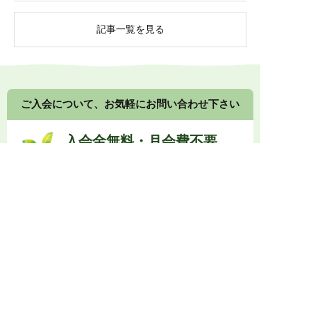
記事一覧を見る
ご入会について、お気軽にお問い合わせ下さい
入会金無料・月会費不要
健康食品や漢方食品の組み合わせ提案について、接
客の方法、店頭展示のコツなど、
メーカーや卸業者
に留まらないノウハウもご提供します。
0774-73-1333
受付時間 10:00～17:00
メールでお問い合わせ