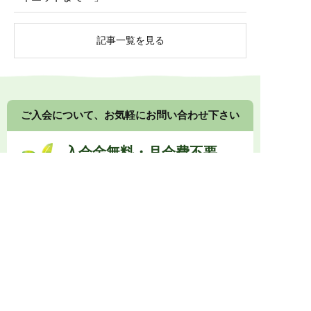
記事一覧を見る
ご入会について、お気軽にお問い合わせ下さい
入会金無料・月会費不要
健康食品や漢方食品の組み合わせ提案について、接
客の方法、店頭展示のコツなど、
メーカーや卸業者
に留まらないノウハウもご提供します。
0774-73-1333
受付時間 10:00～17:00
メールでお問い合わせ