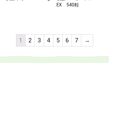
EX 540粒
1
2
3
4
5
6
7
→
ご入会について、お気軽にお問い合わせ下さい
入会金無料・月会費不要
健康食品や漢方食品の組み合わせ提案について、接
客の方法、店頭展示のコツなど、
メーカーや卸業者
に留まらないノウハウもご提供します。
0774-73-1333