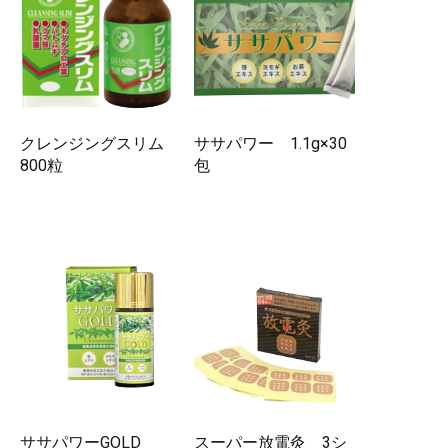
クレンジングスリム
ササパワー 1.1g×30
800粒
包
ササパワーGOLD
スーパー放電灸 3シ