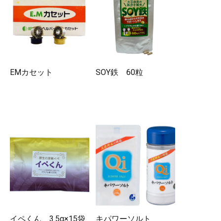
EMカセット
SOY鉄 60粒
イペくん 3.5g×15袋
キパワーソルト