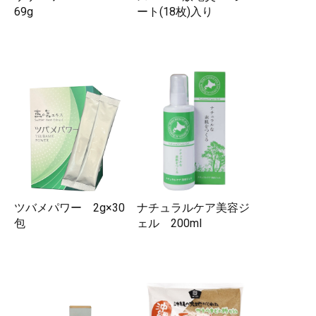
69g
ート(18枚)入り
ツバメパワー 2g×30
ナチュラルケア美容ジ
包
ェル 200ml