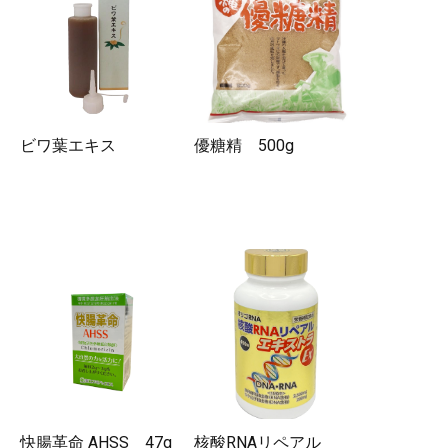
ビワ葉エキス
優糖精 500g
快腸革命 AHSS 47g
核酸RNAリペアル