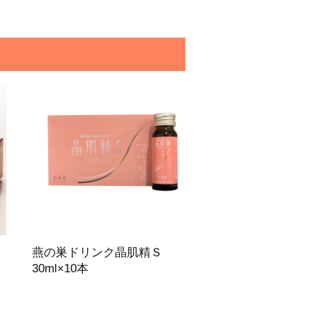
燕の巣ドリンク晶肌精Ｓ
30ml×10本